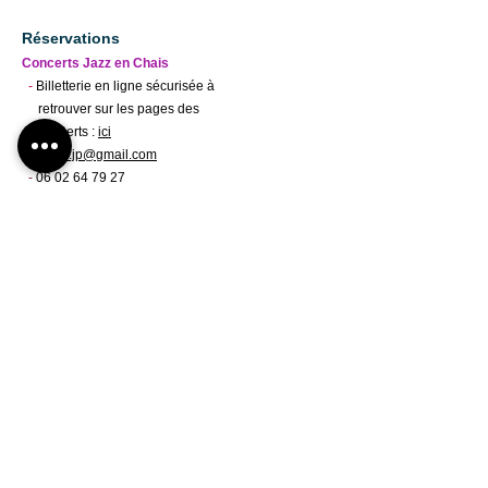
Réservations
Concerts Jazz en Chais
-
Billetterie en ligne sécurisée à
retrouver sur les pages des
concerts :
ici
-
resas.jp@g
mail.c
om
-
06 02 64 79 27
Concerts Grande Scène
-
Centre Culturel Michel
Manet
05 53 57 71 51
sur le site internet la CAB
Contact Jazz Pourpre Association
-
jazzpourpre@jazzpourpre.com
SUIVEZ NOTRE
ACTUALITÉ
en vous abonnant à notre newsletter