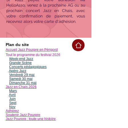
HelloAsso, venez à la prochaine AG ou au
prochain concert Jazz en Chais, avec
votre confirmation de paiement, vous
recevrez alors votre carte d'adhésion.
Plan du site
Accueil Jazz Pourpre en Périgord
Tout le programme du festival 2
026
Week-end Jazz
Grande Scène
Concerts pédagogiques
Apéro Jazz
Vendredi 29 mai
Samedi 30 mai
Dimanche 31 mai
Jazz en Chais 2026
Mars
Avril
Juin
Sept
Nov
Adhérez
Soutenir Jazz Pourpre
Jazz Pourpre : toute une histoire