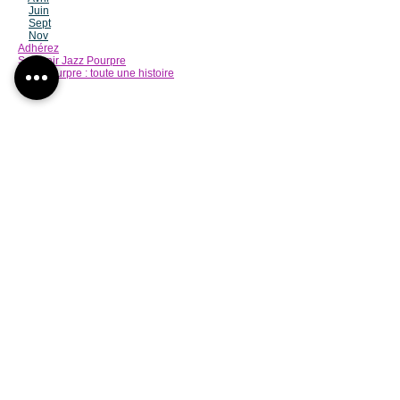
Juin
Sept
Nov
Adhérez
Soutenir Jazz Pourpre
Jazz Pourpre : toute une histoire
Réservations
Concerts Jazz en Chais
-
Billetterie en ligne sécurisée à
retrouver sur les pages des
concerts :
ici
-
resas.jp@g
mail.c
om
-
06 02 64 79 27
Concerts Grande Scène
-
Centre Culturel Michel
Manet
05 53 57 71 51
sur le site internet la CAB
Contact Jazz Pourpre Association
-
jazzpourpre@jazzpourpre.com